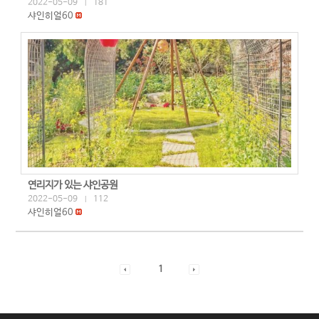
2022-05-09
181
|
샤인히얼60
연리지가 있는 샤인공원
2022-05-09
112
|
샤인히얼60
1