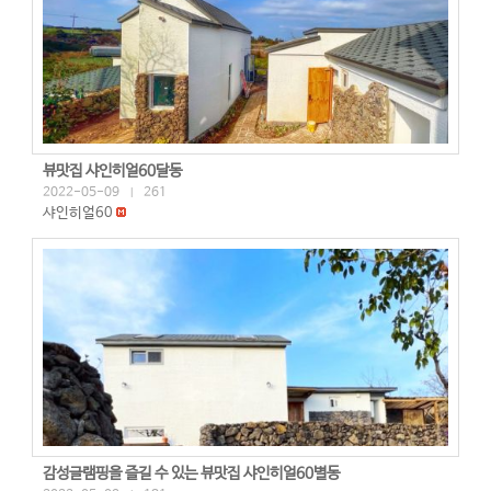
뷰맛집 샤인히얼60달동
2022-05-09
261
|
샤인히얼60
감성글램핑을 즐길 수 있는 뷰맛집 샤인히얼60별동