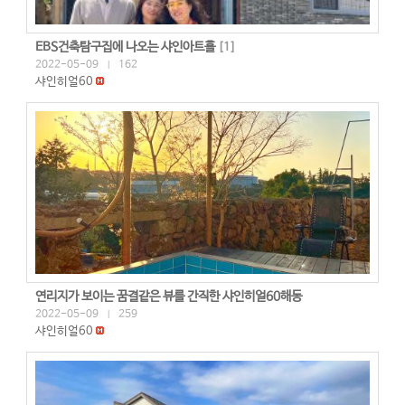
EBS건축탐구집에 나오는 샤인아트홀
[
1
]
2022-05-09
162
|
샤인히얼60
연리지가 보이는 꿈결같은 뷰를 간직한 샤인히얼60해동
2022-05-09
259
|
샤인히얼60