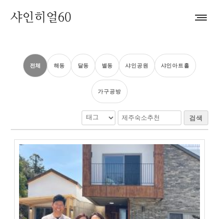
전체
해동
달동
별동
샤인공원
샤인아트홀
가구공방
검색