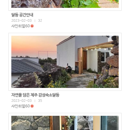
달동 공간안내
2023-02-03
32
|
샤인히얼60
자연을 담은 제주 감성숙소달동
2023-02-03
35
|
샤인히얼60