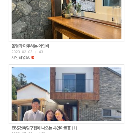
돌담과 마주하는 와인바
2023-02-03
43
|
샤인히얼60
EBS건축탐구집에 나오는 샤인아트홀
[
1
]