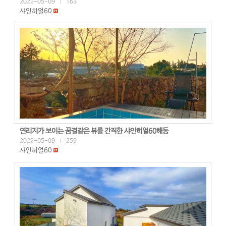
2022-05-09
163
|
샤인히얼60
연리지가 보이는 꿈결같은 뷰를 간직한 샤인히얼60해동
2022-05-09
259
|
샤인히얼60