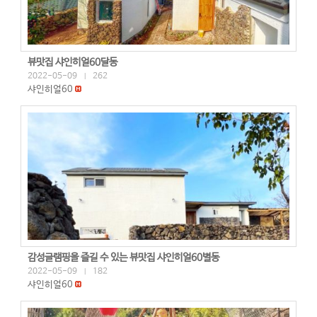
뷰맛집 샤인히얼60달동
2022-05-09
262
|
샤인히얼60
감성글램핑을 즐길 수 있는 뷰맛집 샤인히얼60별동
2022-05-09
182
|
샤인히얼60