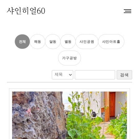
전체
해동
달동
별동
샤인공원
샤인아트홀
가구공방
검색