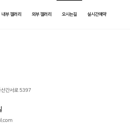
내부 갤러리
외부 갤러리
오시는길
실시간예약
산간서로 5397
일
l.com