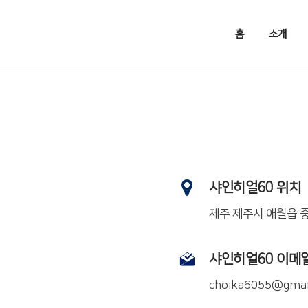
홈
소개
샤인히얼60 위치
제주 제주시 애월읍 중
샤인히얼60 이메
choika6055@gmai