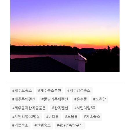
#제주도숙소
#제주숙소추천
#제주감성숙소
#제주독채펜션
#풀빌라독채펜션
#온수풀
#노천탕
#제주돌과한옥을품은
#한옥펜션
#샤인히얼60
#샤인히얼60별동
#바다뷰
#노을뷰
#가족숙소
#커플숙소
#신행숙소
#ebs건축탐구집