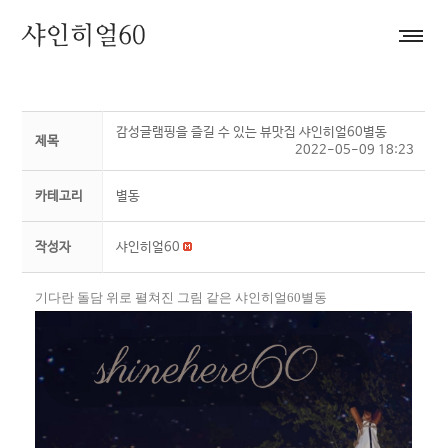
감성글램핑을 즐길 수 있는 뷰맛집 샤인히얼60별동
제목
2022-05-09 18:23
카테고리
별동
작성자
샤인히얼60
기다란 돌담 위로 펼쳐진 그림 같은 샤인히얼60별동