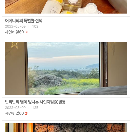
어메니티의 특별한 선택
2022-05-09
103
|
샤인히얼60
반짝반짝 별이 빛나는 샤인히얼60별동
2022-05-09
125
|
샤인히얼60