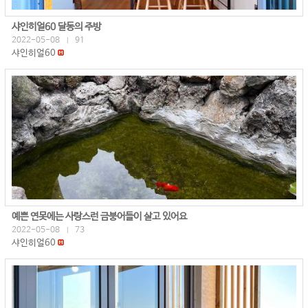
샤인히얼60 달동의 주방
2022-05-08
91
|
샤인히얼60
예쁜 연못에는 사랑스런 금붕어들이 살고 있어요
2022-05-08
73
|
샤인히얼60