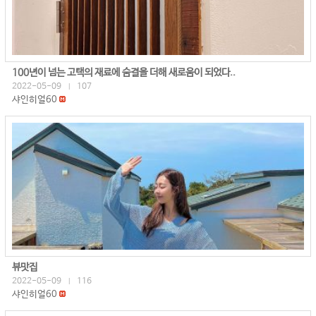
100년이 넘는 고택의 재료에 숨결을 더해 새로움이 되었다..
2022-05-09
107
|
샤인히얼60
뷰맛집
2022-05-09
116
|
샤인히얼60