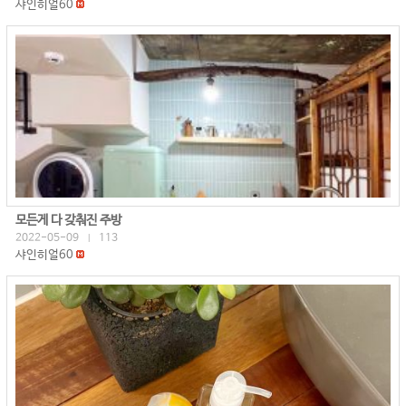
샤인히얼60
모든게 다 갖춰진 주방
2022-05-09
113
|
샤인히얼60