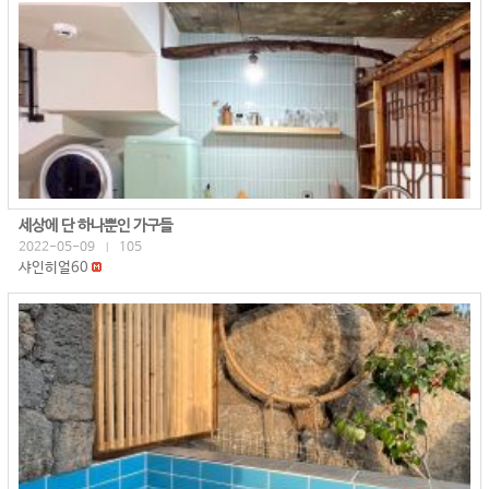
세상에 단 하나뿐인 가구들
2022-05-09
105
|
샤인히얼60