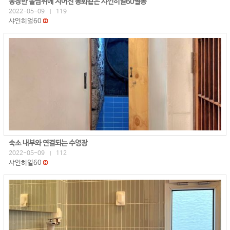
웅장한 돌담위에 지어진 동화같은 샤인히얼60별동
2022-05-09
119
|
샤인히얼60
숙소 내부와 연결되는 수영장
2022-05-09
112
|
샤인히얼60