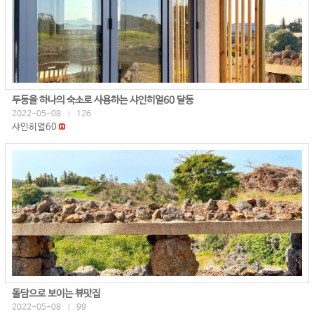
두동을 하나의 숙소로 사용하는 샤인히얼60 달동
2022-05-08
126
|
샤인히얼60
돌담으로 보이는 뷰맛집
2022-05-08
99
|