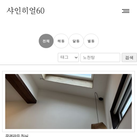
전체
해동
달동
별동
검색
꿈결같은 침실