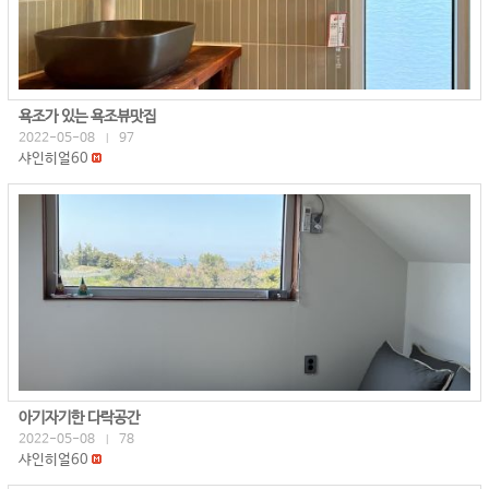
욕조가 있는 욕조뷰맛집
2022-05-08
97
|
샤인히얼60
아기자기한 다락공간
2022-05-08
78
|
샤인히얼60