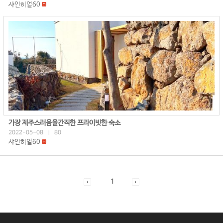
샤인히얼60
가장 제주스러움을간직한 프라이빗한 숙소
2022-05-08
80
|
샤인히얼60
1