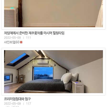
차담제에서 준비한 제주꽃차를 마시며 힐링타임
2022-05-09
111
|
샤인히얼60
프리미엄침대와 침구
2022-05-09
117
|