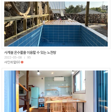
사계절 온수풀을 이용할 수 있는 노천탕
2022-05-08
95
|
샤인히얼60