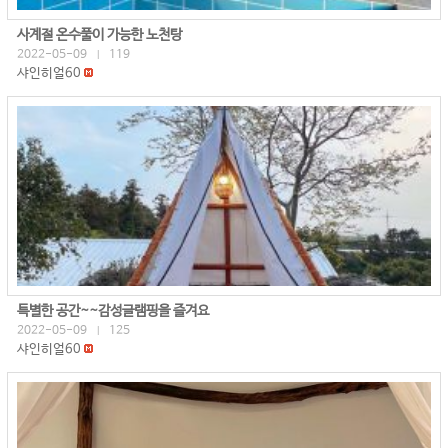
사계절 온수풀이 가능한 노천탕
2022-05-09
119
|
샤인히얼60
특별한 공간~~감성글램핑을 즐겨요
2022-05-09
125
|
샤인히얼60