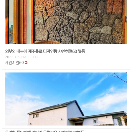
외부와 내부에 제주돌로 디자인항 샤인히얼60 별동
2022-05-09
112
|
샤인히얼60