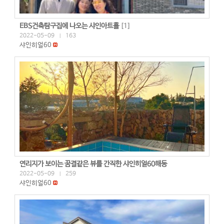
EBS건축탐구집에 나오는 샤인아트홀
[
1
]
2022-05-09
163
|
샤인히얼60
연리지가 보이는 꿈결같은 뷰를 간직한 샤인히얼60해동
2022-05-09
259
|
샤인히얼60