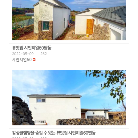
뷰맛집 샤인히얼60달동
2022-05-09
262
|
샤인히얼60
감성글램핑을 즐길 수 있는 뷰맛집 샤인히얼60별동