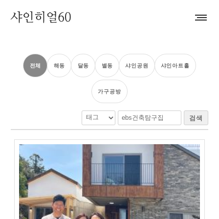
전체
해동
달동
별동
샤인공원
샤인아트홀
가구공방
검색