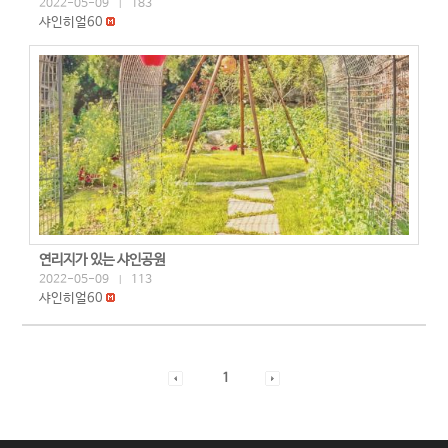
2022-05-09
183
|
샤인히얼60
연리지가 있는 샤인공원
2022-05-09
113
|
샤인히얼60
1