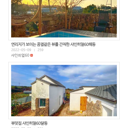
연리지가 보이는 꿈결같은 뷰를 간직한 샤인히얼60해동
2022-05-09
259
|
샤인히얼60
뷰맛집 샤인히얼60달동