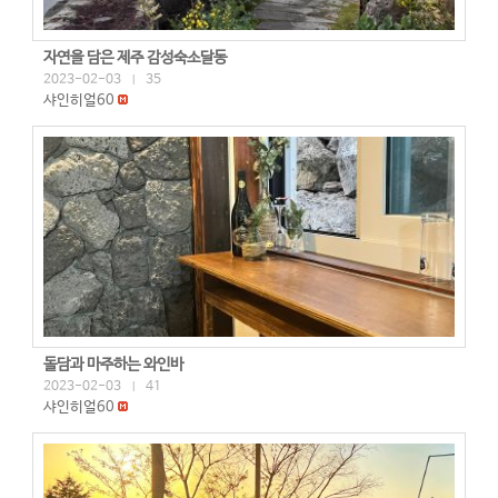
자연을 담은 제주 감성숙소달동
2023-02-03
35
|
샤인히얼60
돌담과 마주하는 와인바
2023-02-03
41
|
샤인히얼60