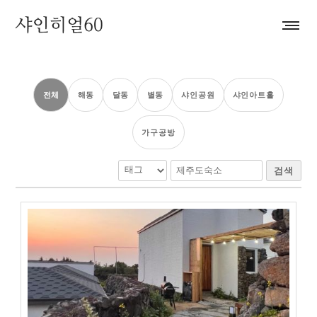
전체
해동
달동
별동
샤인공원
샤인아트홀
가구공방
검색