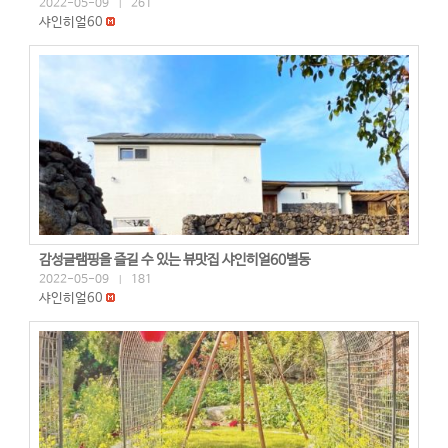
2022-05-09
261
|
샤인히얼60
감성글램핑을 즐길 수 있는 뷰맛집 샤인히얼60별동
2022-05-09
181
|
샤인히얼60