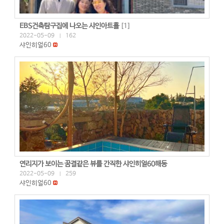
EBS건축탐구집에 나오는 샤인아트홀
[
1
]
2022-05-09
162
|
샤인히얼60
연리지가 보이는 꿈결같은 뷰를 간직한 샤인히얼60해동
2022-05-09
259
|
샤인히얼60