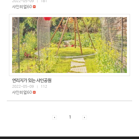
2022-05-09
181
|
샤인히얼60
연리지가 있는 샤인공원
2022-05-09
112
|
샤인히얼60
1