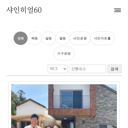
전체
해동
달동
별동
샤인공원
샤인아트홀
가구공방
검색