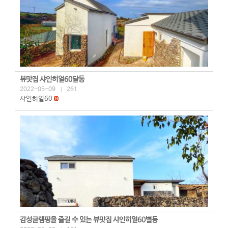
뷰맛집 샤인히얼60달동
2022-05-09
261
|
샤인히얼60
감성글램핑을 즐길 수 있는 뷰맛집 샤인히얼60별동