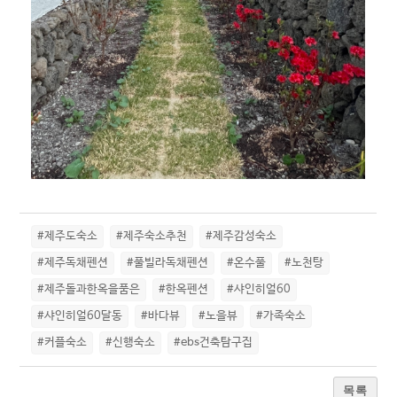
#제주도숙소
#제주숙소추천
#제주감성숙소
#제주독채펜션
#풀빌라독채펜션
#온수풀
#노천탕
#제주돌과한옥을품은
#한옥펜션
#샤인히얼60
#샤인히얼60달동
#바다뷰
#노을뷰
#가족숙소
#커플숙소
#신행숙소
#ebs건축탐구집
목록