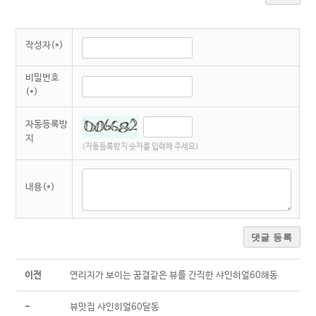
작성자(*)
비밀번호
(*)
자동등록방
지
(자동등록방지 숫자를 입력해 주세요)
내용(*)
댓글 등록
이전
연리지가 보이는 꿈결같은 뷰를 간직한 샤인히얼60해동
-
뷰맛집 샤인히얼60달동