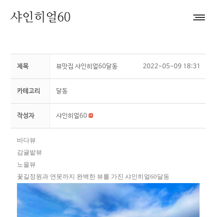
제목
뷰맛집 샤인히얼60달동
2022-05-09 18:31
카테고리
달동
작성자
샤인히얼60
바다뷰
감귤밭뷰
노을뷰
꽃길정원과 연못까지 완벽한 뷰를 가진 샤인히얼60달동