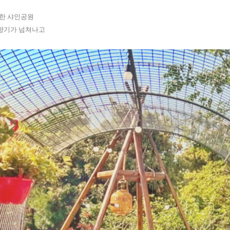
한 샤인공원
꽃향기가 넘쳐나고