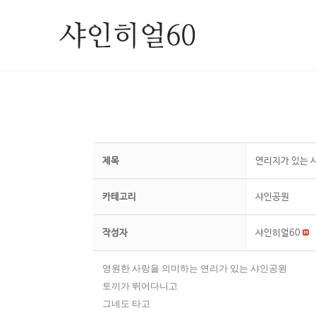
제목
연리지가 있는 
카테고리
샤인공원
작성자
샤인히얼60
영원한 사랑을 의미하는 연리가 있는 샤인공원
토끼가 뛰어다니고
그네도 타고